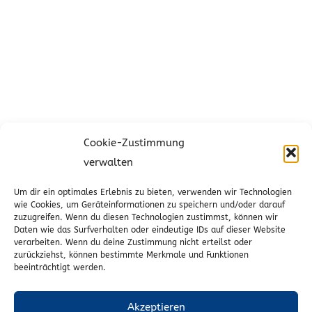
T.O. Stoffe Onlineshop
Cookie-Zustimmung
verwalten
Unser Onlineshop bietet eine kleine, aber feine
Um dir ein optimales Erlebnis zu bieten, verwenden wir Technologien
Auswahl an schönen, hochwertigen Textilien. Ob
wie Cookies, um Geräteinformationen zu speichern und/oder darauf
Seide, Viskose, Baumwolle oder Jersey, ob
zuzugreifen. Wenn du diesen Technologien zustimmst, können wir
Daten wie das Surfverhalten oder eindeutige IDs auf dieser Website
Trachtenstoff, Leinen oder Dekostoff: Bei uns können
verarbeiten. Wenn du deine Zustimmung nicht erteilst oder
Sie sich auch online auf die Suche nach Ihren
zurückziehst, können bestimmte Merkmale und Funktionen
beeinträchtigt werden.
Lieblingsstoffen machen!
Akzeptieren