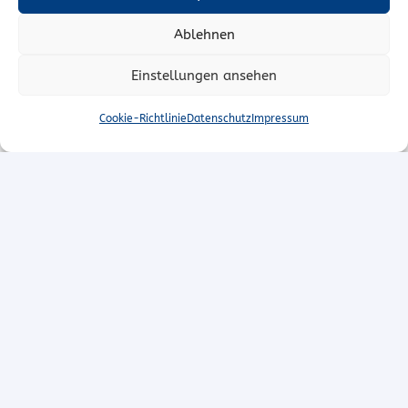
Ablehnen
Einstellungen ansehen
Cookie-Richtlinie
Datenschutz
Impressum
T.O. Stoffe bietet allen Näh-Fans
erstklassige Meterware! Wir
beraten Sie gerne zu Ihrem
Nähprojekt – besuchen Sie uns
in unserem Stoffgeschäft in Bad