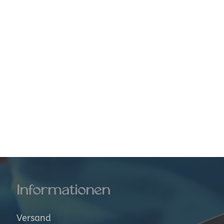
Dekorstoffe
&
gsstoffe
Taschenstoffe
offe
Leinen
Nä
Trachtenstoffe
Informationen
Versand