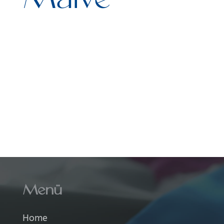
Baumwolle
Bekleidun
Jersey
Kinderst
Seide
Sweat
Weihnachtsstoffe
Menü
Home