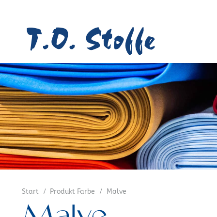
Start
/
Produkt Farbe
/
Malve
Malve