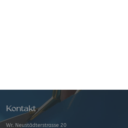
Diverse
Stoffe
Filiale Graz
hzubehör
NEU
Viskose
Webware
Kontakt
Wr. Neustädterstrasse 20