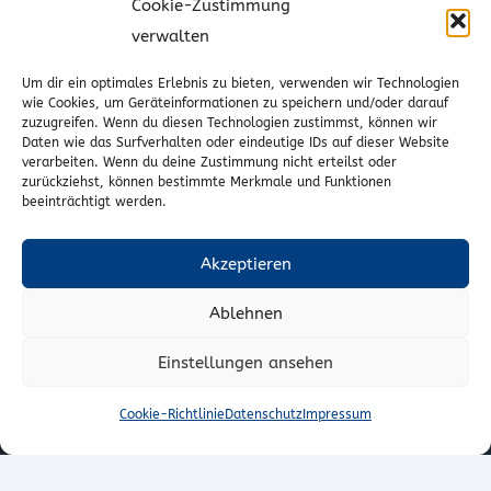
Cookie-Zustimmung
Informationen
verwalten
Versand
Um dir ein optimales Erlebnis zu bieten, verwenden wir Technologien
wie Cookies, um Geräteinformationen zu speichern und/oder darauf
AGBs
zuzugreifen. Wenn du diesen Technologien zustimmst, können wir
Daten wie das Surfverhalten oder eindeutige IDs auf dieser Website
Cookie-Richtlinie (EU)
verarbeiten. Wenn du deine Zustimmung nicht erteilst oder
zurückziehst, können bestimmte Merkmale und Funktionen
beeinträchtigt werden.
Vertrag widerrufen
Akzeptieren
Kontakt
Ablehnen
Wr. Neustädterstrasse 20
2540 Bad Vöslau
Einstellungen ansehen
02252/72974
Cookie-Richtlinie
Datenschutz
Impressum
office@to-stoffe.at
Impressum
|
Datenschutz