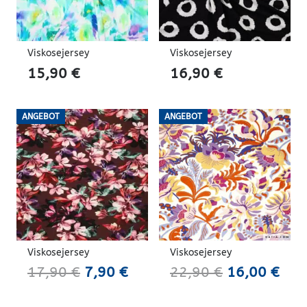
Viskosejersey
Viskosejersey
15,90
€
16,90
€
ANGEBOT
ANGEBOT
Viskosejersey
Viskosejersey
Ursprünglicher
Aktueller
Ursprünglic
Aktu
17,90
€
7,90
€
22,90
€
16,00
€
Preis
Preis
Preis
Prei