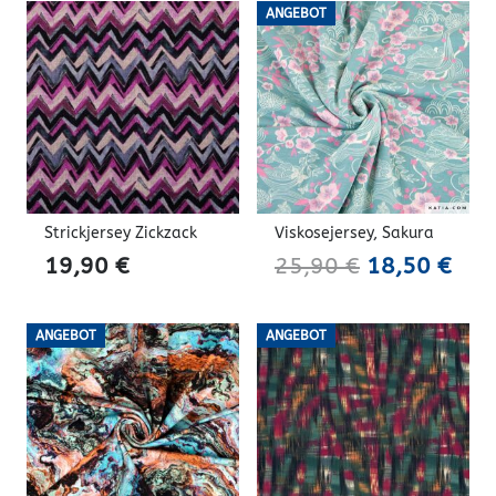
war:
ist:
war:
ist:
ANGEBOT
17,90 €
7,90 €.
22,90 €
16,
Strickjersey Zickzack
Viskosejersey, Sakura
Ursprünglic
Aktu
19,90
€
25,90
€
18,50
€
Preis
Prei
war:
ist:
ANGEBOT
ANGEBOT
25,90 €
18,