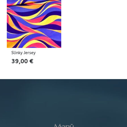
17,90 €
6,90 €.
Slinky Jersey
39,00
€
Menü