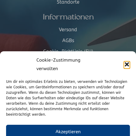
Standorte
Informationen
Versand
AGBs
Cookie-Richtlinie (EU)
Cookie-Zustimmung
Vertrag widerrufen
verwalten
Um dir ein optimales Erlebnis zu bieten, verwenden wir Technologien
Kontakt
wie Cookies, um Geräteinformationen zu speichern und/oder darauf
zuzugreifen. Wenn du diesen Technologien zustimmst, können wir
Daten wie das Surfverhalten oder eindeutige IDs auf dieser Website
Wr. Neustädterstrasse 20
verarbeiten. Wenn du deine Zustimmung nicht erteilst oder
2540 Bad Vöslau
zurückziehst, können bestimmte Merkmale und Funktionen
beeinträchtigt werden.
02252/72974
office@to-stoffe.at
Akzeptieren