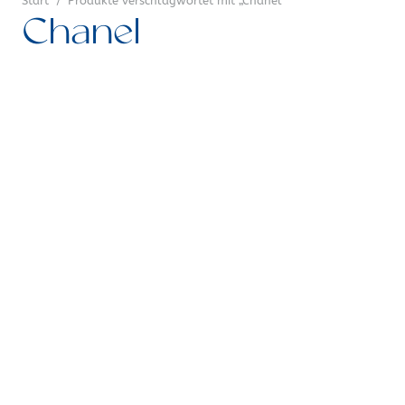
Start
/
Produkte verschlagwortet mit „Chanel“
Chanel
Baumwolle
Bekleidungsstoffe
Dekorstoffe &
Taschenstoffe
Diverse Stoffe
Filiale Graz
Jersey
Kinderstoffe
Leinen
Nähzubehör
NEU
Seide
Sweat
Trachtenstoffe
Viskose
Webware
Weihnachtsstoffe