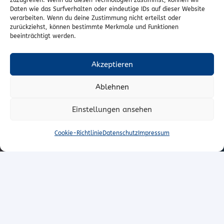
zuzugreifen. Wenn du diesen Technologien zustimmst, können wir
Cookie-Richtlinie (EU)
Daten wie das Surfverhalten oder eindeutige IDs auf dieser Website
verarbeiten. Wenn du deine Zustimmung nicht erteilst oder
zurückziehst, können bestimmte Merkmale und Funktionen
Vertrag widerrufen
beeinträchtigt werden.
Kontakt
Akzeptieren
Wr. Neustädterstrasse 20
Ablehnen
2540 Bad Vöslau
Einstellungen ansehen
02252/72974
office@to-stoffe.at
Cookie-Richtlinie
Datenschutz
Impressum
Impressum
|
Datenschutz
© T.O. Stoffe – Peter Unger e.U.