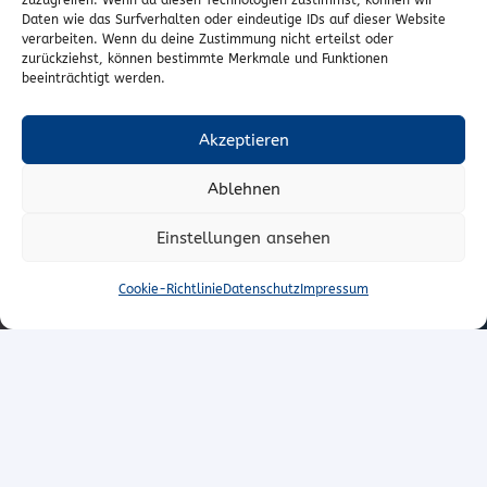
zuzugreifen. Wenn du diesen Technologien zustimmst, können wir
Cookie-Richtlinie (EU)
Daten wie das Surfverhalten oder eindeutige IDs auf dieser Website
verarbeiten. Wenn du deine Zustimmung nicht erteilst oder
zurückziehst, können bestimmte Merkmale und Funktionen
Vertrag widerrufen
beeinträchtigt werden.
Kontakt
Akzeptieren
Wr. Neustädterstrasse 20
Ablehnen
2540 Bad Vöslau
Einstellungen ansehen
02252/72974
office@to-stoffe.at
Cookie-Richtlinie
Datenschutz
Impressum
Impressum
|
Datenschutz
© T.O. Stoffe – Peter Unger e.U.