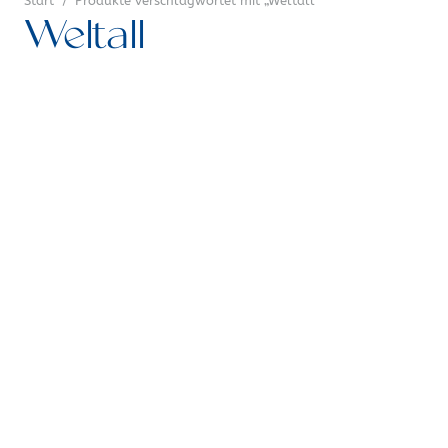
Start
/
Produkte verschlagwortet mit „Weltall“
Weltall
Baumwolle
Bekleidungsstoffe
Dekorstoffe &
Taschenstoffe
Diverse Stoffe
Filiale Graz
Jersey
Kinderstoffe
Leinen
Nähzubehör
NEU
Seide
Sweat
Trachtenstoffe
Viskose
Webware
Weihnachtsstoffe