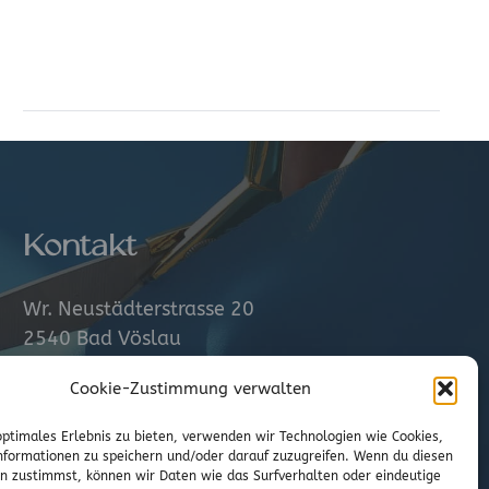
Kontakt
Wr. Neustädterstrasse 20
2540 Bad Vöslau
Cookie-Zustimmung verwalten
02252/72974
office@to-stoffe.at
optimales Erlebnis zu bieten, verwenden wir Technologien wie Cookies,
formationen zu speichern und/oder darauf zuzugreifen. Wenn du diesen
Impressum
|
Datenschutz
n zustimmst, können wir Daten wie das Surfverhalten oder eindeutige