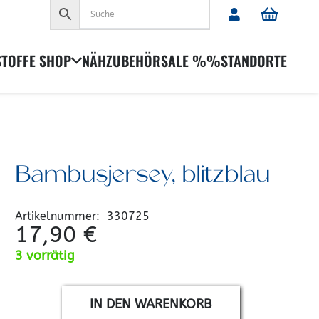
Es befinden sich keine Produkte im Warenkorb.
STOFFE SHOP
NÄHZUBEHÖR
SALE %%
STANDORTE
Bambusjersey, blitzblau
Artikelnummer:
330725
17,90
€
3 vorrätig
IN DEN WARENKORB