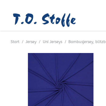
Start
/
Jersey
/
Uni Jerseys
/
Bambusjersey, blitz