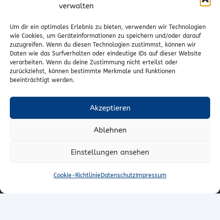
verwalten
Vertrag widerrufen
Um dir ein optimales Erlebnis zu bieten, verwenden wir Technologien
wie Cookies, um Geräteinformationen zu speichern und/oder darauf
zuzugreifen. Wenn du diesen Technologien zustimmst, können wir
Kontakt
Daten wie das Surfverhalten oder eindeutige IDs auf dieser Website
verarbeiten. Wenn du deine Zustimmung nicht erteilst oder
Wr. Neustädterstrasse 20
zurückziehst, können bestimmte Merkmale und Funktionen
beeinträchtigt werden.
2540 Bad Vöslau
02252/72974
Akzeptieren
office@to-stoffe.at
Ablehnen
Impressum
|
Datenschutz
Einstellungen ansehen
© T.O. Stoffe – Peter Unger e.U.
Cookie-Richtlinie
Datenschutz
Impressum