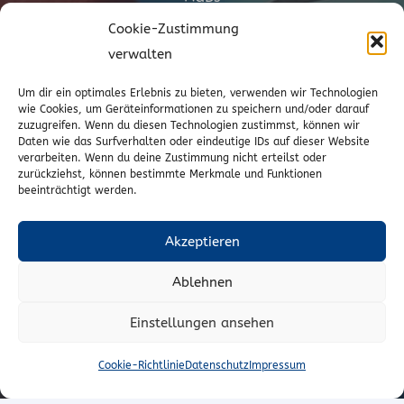
Cookie-Zustimmung
Cookie-Richtlinie (EU)
verwalten
Vertrag widerrufen
Um dir ein optimales Erlebnis zu bieten, verwenden wir Technologien
wie Cookies, um Geräteinformationen zu speichern und/oder darauf
zuzugreifen. Wenn du diesen Technologien zustimmst, können wir
Kontakt
Daten wie das Surfverhalten oder eindeutige IDs auf dieser Website
verarbeiten. Wenn du deine Zustimmung nicht erteilst oder
zurückziehst, können bestimmte Merkmale und Funktionen
Wr. Neustädterstrasse 20
beeinträchtigt werden.
2540 Bad Vöslau
02252/72974
Akzeptieren
office@to-stoffe.at
Ablehnen
Impressum
|
Datenschutz
Einstellungen ansehen
© T.O. Stoffe – Peter Unger e.U.
Cookie-Richtlinie
Datenschutz
Impressum