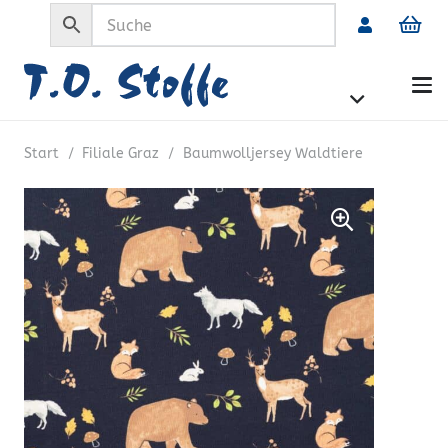
Start
/
Filiale Graz
/
Baumwolljersey Waldtiere