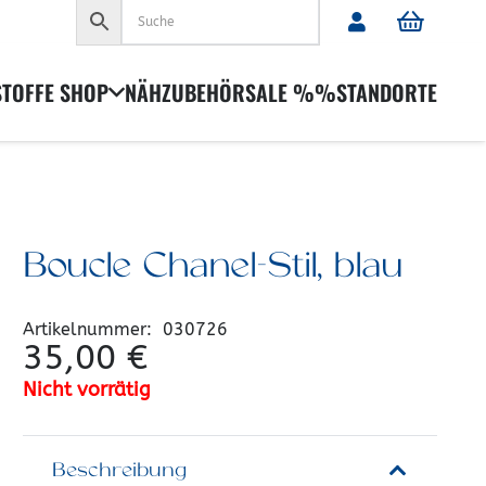
Es befinden sich keine Produkte im Warenkorb.
STOFFE SHOP
NÄHZUBEHÖR
SALE %%
STANDORTE
Boucle Chanel-Stil, blau
Artikelnummer:
030726
35,00
€
Nicht vorrätig
Beschreibung