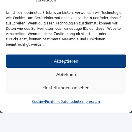
verwalten
Vertrag widerrufen
Um dir ein optimales Erlebnis zu bieten, verwenden wir Technologien
wie Cookies, um Geräteinformationen zu speichern und/oder darauf
zuzugreifen. Wenn du diesen Technologien zustimmst, können wir
Kontakt
Daten wie das Surfverhalten oder eindeutige IDs auf dieser Website
verarbeiten. Wenn du deine Zustimmung nicht erteilst oder
Wr. Neustädterstrasse 20
zurückziehst, können bestimmte Merkmale und Funktionen
beeinträchtigt werden.
2540 Bad Vöslau
02252/72974
Akzeptieren
office@to-stoffe.at
Ablehnen
Impressum
|
Datenschutz
Einstellungen ansehen
© T.O. Stoffe – Peter Unger e.U.
Cookie-Richtlinie
Datenschutz
Impressum
VERTRAG WIDERRUFEN