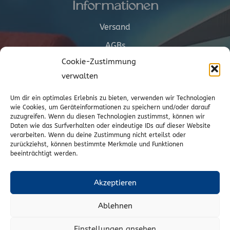
Informationen
Versand
AGBs
Cookie-Zustimmung
Cookie-Richtlinie (EU)
verwalten
Vertrag widerrufen
Um dir ein optimales Erlebnis zu bieten, verwenden wir Technologien
wie Cookies, um Geräteinformationen zu speichern und/oder darauf
zuzugreifen. Wenn du diesen Technologien zustimmst, können wir
Kontakt
Daten wie das Surfverhalten oder eindeutige IDs auf dieser Website
verarbeiten. Wenn du deine Zustimmung nicht erteilst oder
zurückziehst, können bestimmte Merkmale und Funktionen
Wr. Neustädterstrasse 20
beeinträchtigt werden.
2540 Bad Vöslau
02252/72974
Akzeptieren
office@to-stoffe.at
Ablehnen
Impressum
|
Datenschutz
Einstellungen ansehen