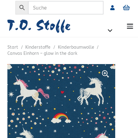
Start
/
Kinderstoffe
/
Kinderbaumwolle
/
Canvas Einhorn – glow in the dark