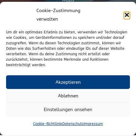
Cookie-Zustimmung
Cookie-Richtlinie (EU)
verwalten
Vertrag widerrufen
Um dir ein optimales Erlebnis zu bieten, verwenden wir Technologien
wie Cookies, um Geräteinformationen zu speichern und/oder darauf
zuzugreifen. Wenn du diesen Technologien zustimmst, können wir
Kontakt
Daten wie das Surfverhalten oder eindeutige IDs auf dieser Website
verarbeiten. Wenn du deine Zustimmung nicht erteilst oder
zurückziehst, können bestimmte Merkmale und Funktionen
Wr. Neustädterstrasse 20
beeinträchtigt werden.
2540 Bad Vöslau
02252/72974
Akzeptieren
office@to-stoffe.at
Ablehnen
Impressum
|
Datenschutz
Einstellungen ansehen
© T.O. Stoffe – Peter Unger e.U.
Cookie-Richtlinie
Datenschutz
Impressum