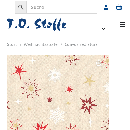
Start
/
Weihnachtsstoffe
/
Canvas red stars