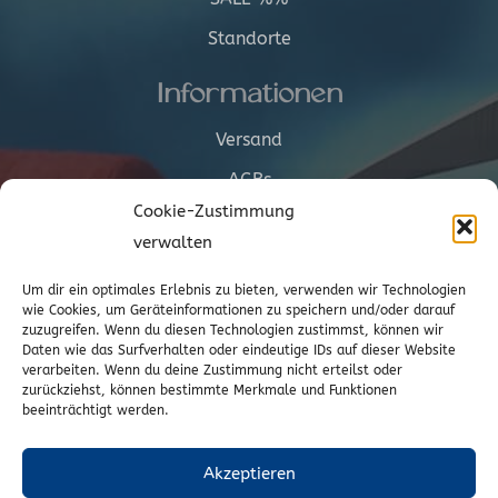
Standorte
Informationen
Versand
AGBs
Cookie-Zustimmung
Cookie-Richtlinie (EU)
verwalten
Vertrag widerrufen
Um dir ein optimales Erlebnis zu bieten, verwenden wir Technologien
wie Cookies, um Geräteinformationen zu speichern und/oder darauf
zuzugreifen. Wenn du diesen Technologien zustimmst, können wir
Kontakt
Daten wie das Surfverhalten oder eindeutige IDs auf dieser Website
verarbeiten. Wenn du deine Zustimmung nicht erteilst oder
zurückziehst, können bestimmte Merkmale und Funktionen
Wr. Neustädterstrasse 20
beeinträchtigt werden.
2540 Bad Vöslau
02252/72974
Akzeptieren