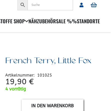
Es befinden sich keine Produkte im Warenkorb.
STOFFE SHOP
NÄHZUBEHÖR
SALE %%
STANDORTE
French Terry, Little Fox
Artikelnummer:
101025
19,90
€
4 vorrätig
IN DEN WARENKORB