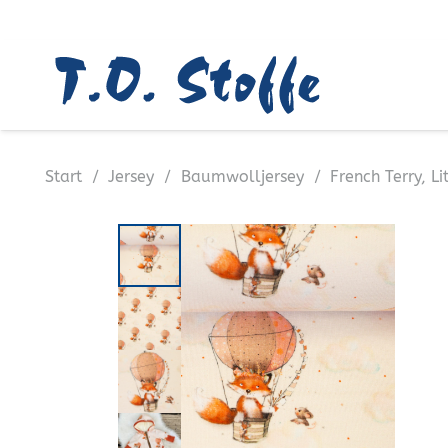
Start
/
Jersey
/
Baumwolljersey
/
French Terry, Li