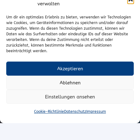
verwalten
Vertrag widerrufen
Um dir ein optimales Erlebnis zu bieten, verwenden wir Technologien
wie Cookies, um Geräteinformationen zu speichern und/oder darauf
zuzugreifen. Wenn du diesen Technologien zustimmst, können wir
Kontakt
Daten wie das Surfverhalten oder eindeutige IDs auf dieser Website
verarbeiten. Wenn du deine Zustimmung nicht erteilst oder
Wr. Neustädterstrasse 20
zurückziehst, können bestimmte Merkmale und Funktionen
beeinträchtigt werden.
2540 Bad Vöslau
02252/72974
Akzeptieren
office@to-stoffe.at
Ablehnen
Impressum
|
Datenschutz
Einstellungen ansehen
© T.O. Stoffe – Peter Unger e.U.
Cookie-Richtlinie
Datenschutz
Impressum