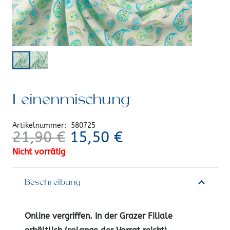
Leinenmischung
Artikelnummer:
580725
Ursprünglicher
Aktueller
21,90
€
15,50
€
Preis
Preis
Nicht vorrätig
war:
ist:
21,90 €
15,50 €.
Beschreibung
Online vergriffen. In der Grazer Filiale