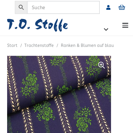
Start
/
Trachtenstoffe
/
Ranken & Blumen auf blau