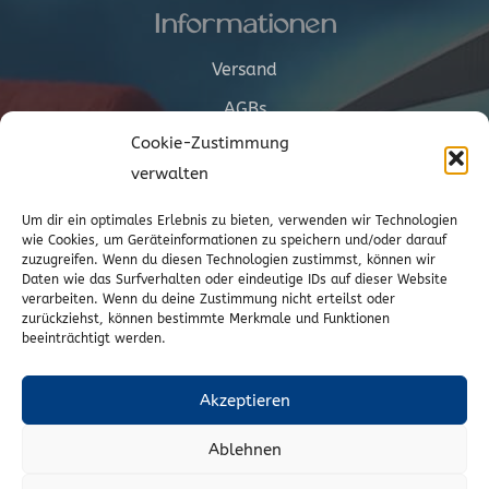
Informationen
Versand
AGBs
Cookie-Zustimmung
Cookie-Richtlinie (EU)
verwalten
Vertrag widerrufen
Um dir ein optimales Erlebnis zu bieten, verwenden wir Technologien
wie Cookies, um Geräteinformationen zu speichern und/oder darauf
zuzugreifen. Wenn du diesen Technologien zustimmst, können wir
Kontakt
Daten wie das Surfverhalten oder eindeutige IDs auf dieser Website
verarbeiten. Wenn du deine Zustimmung nicht erteilst oder
zurückziehst, können bestimmte Merkmale und Funktionen
Wr. Neustädterstrasse 20
beeinträchtigt werden.
2540 Bad Vöslau
02252/72974
Akzeptieren
office@to-stoffe.at
Ablehnen
Impressum
|
Datenschutz