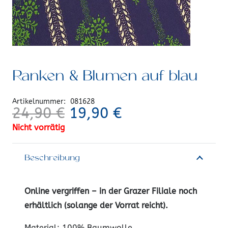
Ranken & Blumen auf blau
Artikelnummer:
081628
Ursprünglicher
Aktueller
24,90
€
19,90
€
Preis
Preis
Nicht vorrätig
war:
ist:
24,90 €
19,90 €.
Beschreibung
Online vergriffen – in der Grazer Filiale noch
erhältlich (solange der Vorrat reicht).
Material: 100% Baumwolle,