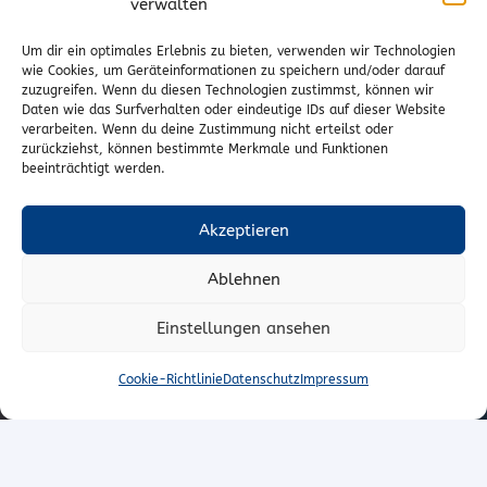
verwalten
Vertrag widerrufen
Um dir ein optimales Erlebnis zu bieten, verwenden wir Technologien
wie Cookies, um Geräteinformationen zu speichern und/oder darauf
zuzugreifen. Wenn du diesen Technologien zustimmst, können wir
Kontakt
Daten wie das Surfverhalten oder eindeutige IDs auf dieser Website
verarbeiten. Wenn du deine Zustimmung nicht erteilst oder
Wr. Neustädterstrasse 20
zurückziehst, können bestimmte Merkmale und Funktionen
beeinträchtigt werden.
2540 Bad Vöslau
02252/72974
Akzeptieren
office@to-stoffe.at
Ablehnen
Impressum
|
Datenschutz
Einstellungen ansehen
© T.O. Stoffe – Peter Unger e.U.
Cookie-Richtlinie
Datenschutz
Impressum