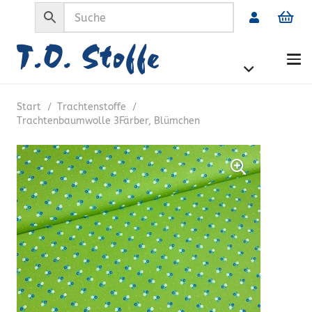
Start
/
Trachtenstoffe
/
Trachtenbaumwolle 3Färber, Blümchen