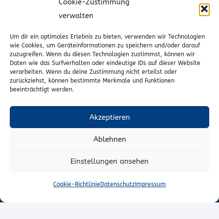
Cookie-Richtlinie (EU)
Cookie-Zustimmung
verwalten
Vertrag widerrufen
Um dir ein optimales Erlebnis zu bieten, verwenden wir Technologien
wie Cookies, um Geräteinformationen zu speichern und/oder darauf
zuzugreifen. Wenn du diesen Technologien zustimmst, können wir
Kontakt
Daten wie das Surfverhalten oder eindeutige IDs auf dieser Website
verarbeiten. Wenn du deine Zustimmung nicht erteilst oder
Wr. Neustädterstrasse 20
zurückziehst, können bestimmte Merkmale und Funktionen
beeinträchtigt werden.
2540 Bad Vöslau
02252/72974
Akzeptieren
office@to-stoffe.at
Ablehnen
Impressum
|
Datenschutz
Einstellungen ansehen
© T.O. Stoffe – Peter Unger e.U.
Cookie-Richtlinie
Datenschutz
Impressum