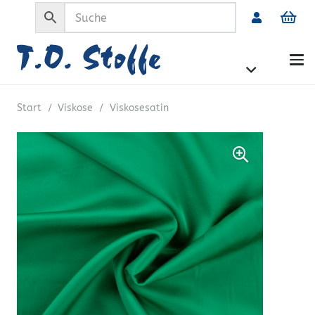
Start
/
Viskose
/
Viskosesatin