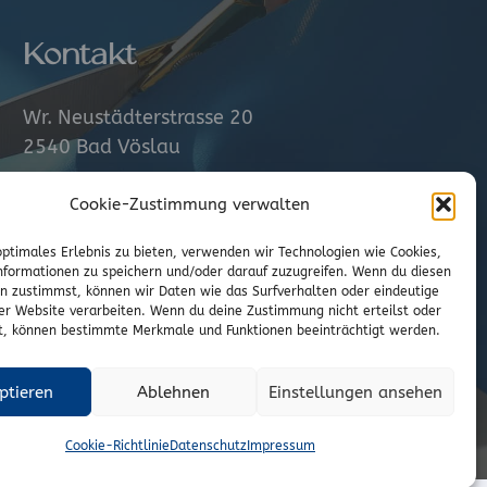
Kontakt
Wr. Neustädterstrasse 20
2540 Bad Vöslau
02252/72974
Cookie-Zustimmung verwalten
office@to-stoffe.at
optimales Erlebnis zu bieten, verwenden wir Technologien wie Cookies,
formationen zu speichern und/oder darauf zuzugreifen. Wenn du diesen
Impressum
|
Datenschutz
n zustimmst, können wir Daten wie das Surfverhalten oder eindeutige
ser Website verarbeiten. Wenn du deine Zustimmung nicht erteilst oder
t, können bestimmte Merkmale und Funktionen beeinträchtigt werden.
ptieren
Ablehnen
Einstellungen ansehen
Cookie-Richtlinie
Datenschutz
Impressum