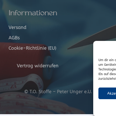
Informationen
Versand
AGBs
Cookie-Richtlinie (EU)
Um dir ein 
um Gerätein
Vertrag widerrufen
Technologie
IDs auf die
zurückziehs
© T.O. Stoffe – Peter Unger e.U.
Akze