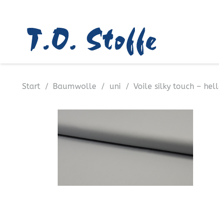
Start
/
Baumwolle
/
uni
/
Voile silky touch – hel