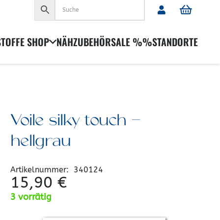
Es befinden sich keine Produkte im Warenkorb.
STOFFE SHOP
NÄHZUBEHÖR
SALE %%
STANDORTE
Voile silky touch –
hellgrau
Artikelnummer:
340124
15,90
€
3 vorrätig