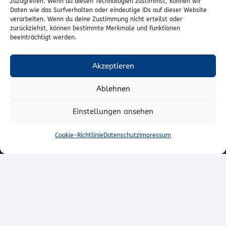
zuzugreifen. Wenn du diesen Technologien zustimmst, können wir
Vertrag widerrufen
Daten wie das Surfverhalten oder eindeutige IDs auf dieser Website
verarbeiten. Wenn du deine Zustimmung nicht erteilst oder
zurückziehst, können bestimmte Merkmale und Funktionen
Kontakt
beeinträchtigt werden.
Wr. Neustädterstrasse 20
Akzeptieren
2540 Bad Vöslau
Ablehnen
02252/72974
office@to-stoffe.at
Einstellungen ansehen
Impressum
|
Datenschutz
Cookie-Richtlinie
Datenschutz
Impressum
© T.O. Stoffe – Peter Unger e.U.