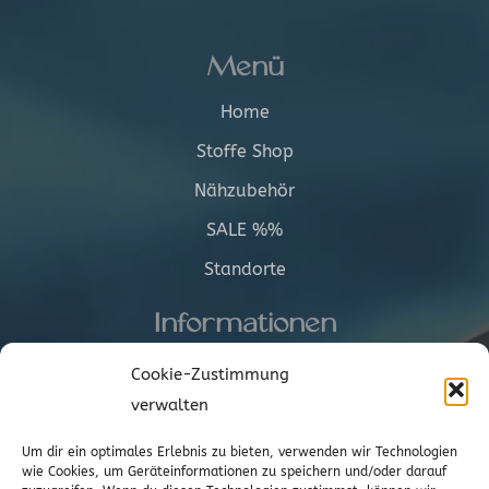
Menü
Home
Stoffe Shop
Nähzubehör
SALE %%
Standorte
Informationen
Versand
Cookie-Zustimmung
verwalten
AGBs
Cookie-Richtlinie (EU)
Um dir ein optimales Erlebnis zu bieten, verwenden wir Technologien
wie Cookies, um Geräteinformationen zu speichern und/oder darauf