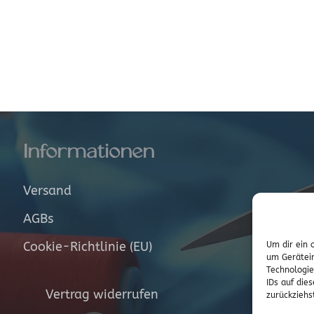
Informationen
Versand
AGBs
Cookie-Richtlinie (EU)
Um dir ein 
um Gerätein
Technologie
IDs auf die
Vertrag widerrufen
zurückziehs