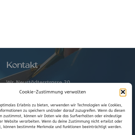
Kontakt
Wr. Neustädterstrasse 20
2540 Bad Vöslau
Cookie-Zustimmung verwalten
optimales Erlebnis zu bieten, verwenden wir Technologien wie Cookies,
02252/72974
formationen zu speichern und/oder darauf zuzugreifen. Wenn du diesen
office@to-stoffe.at
n zustimmst, können wir Daten wie das Surfverhalten oder eindeutige
ser Website verarbeiten. Wenn du deine Zustimmung nicht erteilst oder
t, können bestimmte Merkmale und Funktionen beeinträchtigt werden.
Impressum
|
Datenschutz